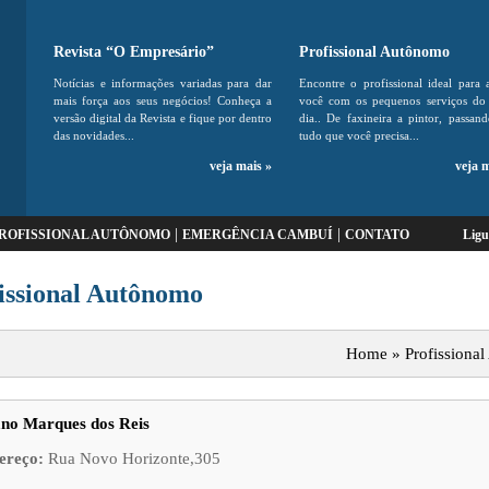
Revista “O Empresário”
Profissional Autônomo
Notícias e informações variadas para dar
Encontre o profissional ideal para 
mais força aos seus negócios! Conheça a
você com os pequenos serviços do 
versão digital da Revista e fique por dentro
dia.. De faxineira a pintor, passan
das novidades...
tudo que você precisa...
veja mais »
veja 
|
|
ROFISSIONAL AUTÔNOMO
EMERGÊNCIA CAMBUÍ
CONTATO
Lig
issional Autônomo
Home » Profissiona
no Marques dos Reis
ereço:
Rua Novo Horizonte,305