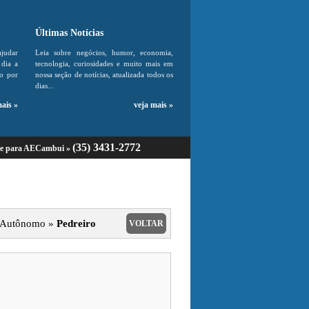
Últimas Notícias
ajudar
Leia sobre negócios, humor, economia,
dia a
tecnologia, curiosidades e muito mais em
do por
nossa seção de notícias, atualizada todos os
dias...
mais »
veja mais »
(35) 3431-2772
ue para AECambui »
l Autônomo »
Pedreiro
VOLTAR