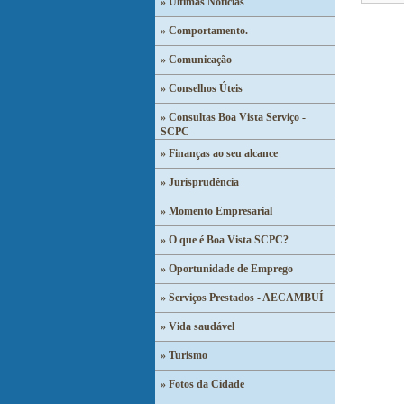
» Últimas Notícias
» Comportamento.
» Comunicação
» Conselhos Úteis
» Consultas Boa Vista Serviço -
SCPC
» Finanças ao seu alcance
» Jurisprudência
» Momento Empresarial
» O que é Boa Vista SCPC?
» Oportunidade de Emprego
» Serviços Prestados - AECAMBUÍ
» Vida saudável
» Turismo
» Fotos da Cidade