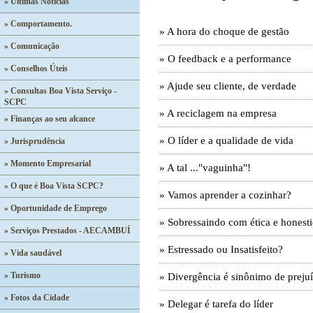
» Últimas Notícias
» Comportamento.
» A hora do choque de gestão
» Comunicação
» O feedback e a performance
» Conselhos Úteis
» Ajude seu cliente, de verdade
» Consultas Boa Vista Serviço -
SCPC
» A reciclagem na empresa
» Finanças ao seu alcance
» O líder e a qualidade de vida
» Jurisprudência
» Momento Empresarial
» A tal ..."vaguinha"!
» O que é Boa Vista SCPC?
» Vamos aprender a cozinhar?
» Oportunidade de Emprego
» Sobressaindo com ética e honest
» Serviços Prestados - AECAMBUÍ
» Estressado ou Insatisfeito?
» Vida saudável
» Turismo
» Divergência é sinônimo de preju
» Fotos da Cidade
» Delegar é tarefa do líder