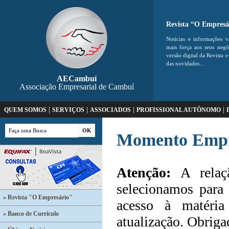
Revista “O Empresá
Notícias e informações v
mais força aos seus neg
versão digital da Revista e
das novidades...
AECambuí
Associação Empresarial de Cambuí
|
|
|
|
QUEM SOMOS
SERVIÇOS
ASSOCIADOS
PROFISSIONAL AUTÔNOMO
Momento Empr
Atenção:
A relaçã
selecionamos para 
» Revista "O Empresário"
acesso à matéria
» Banco de Currículo
atualização. Obriga